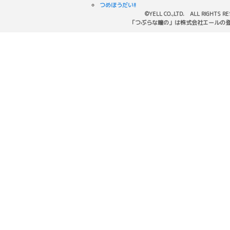
つめほうだい!!
©YELL CO.,LTD. ALL RIGHTS R
「つぶらな瞳の」は株式会社エールの