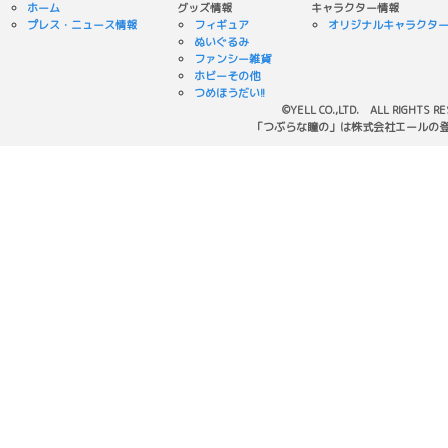
ホーム
グッズ情報
キャラクター情報
プレス・ニュース情報
フィギュア
オリジナルキャラクタ
ぬいぐるみ
ファンシー雑貨
ホビーその他
つめほうだい!!
©YELL CO.,LTD. ALL RIGHTS R
「つぶらな瞳の」は株式会社エールの