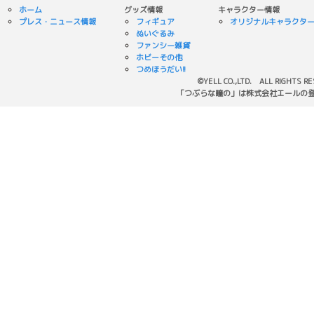
ホーム
グッズ情報
キャラクター情報
プレス・ニュース情報
フィギュア
オリジナルキャラクタ
ぬいぐるみ
ファンシー雑貨
ホビーその他
つめほうだい!!
©YELL CO.,LTD. ALL RIGHTS R
「つぶらな瞳の」は株式会社エールの