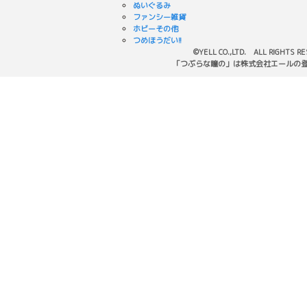
ぬいぐるみ
ファンシー雑貨
ホビーその他
つめほうだい!!
©YELL CO.,LTD. ALL RIGHTS R
「つぶらな瞳の」は株式会社エールの