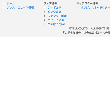
ホーム
グッズ情報
キャラクター情報
プレス・ニュース情報
フィギュア
オリジナルキャラクタ
ぬいぐるみ
ファンシー雑貨
ホビーその他
つめほうだい!!
©YELL CO.,LTD. ALL RIGHTS R
「つぶらな瞳の」は株式会社エールの