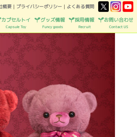
社概要
｜
プライバシーポリシー
｜
よくある質問
カプセルトイ
グッズ情報
採用情報
お問い合わせ
Capsule Toy
Funcy goods
Recruit
Contact US