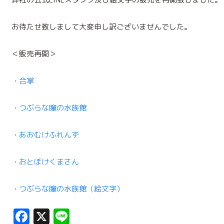
お待たせ致しまして大変申し訳ございませんでした。
＜販売再開＞
・
合掌
・
つぶらな瞳の水族館
・
あおむけふれんず
・
おとぼけくまさん
・
つぶらな瞳の水族館（絵文字）
Facebook
X
Line