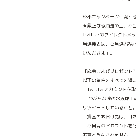
※本キャンペーンに関す
★厳正なる抽選の上、ご当
Twitterのダイレクト
当選発表は、ご当選者様
いただきます。
【応募およびプレゼント
以下の条件をすべてを満
・Twitterアカウント
・ つぶらな瞳の水族館 T
リツイートしていること
・賞品のお届け先は、日
・ご自身のアカウントを“
応募とみなされません。