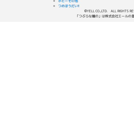
ホビーその他
つめほうだい!!
©YELL CO.,LTD. ALL RIGHTS R
「つぶらな瞳の」は株式会社エールの