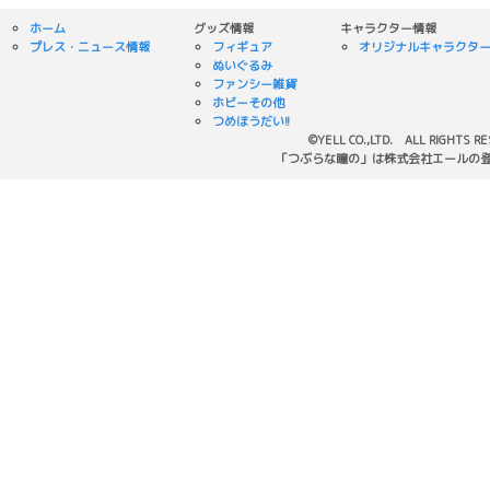
ホーム
グッズ情報
キャラクター情報
プレス・ニュース情報
フィギュア
オリジナルキャラクタ
ぬいぐるみ
ファンシー雑貨
ホビーその他
つめほうだい!!
©YELL CO.,LTD. ALL RIGHTS R
「つぶらな瞳の」は株式会社エールの