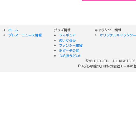
ホーム
グッズ情報
キャラクター情報
プレス・ニュース情報
フィギュア
オリジナルキャラクタ
ぬいぐるみ
ファンシー雑貨
ホビーその他
つめほうだい!!
©YELL CO.,LTD. ALL RIGHTS R
「つぶらな瞳の」は株式会社エールの