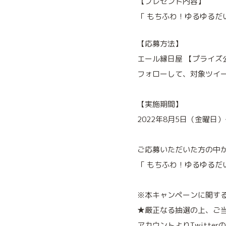
【プレゼント内容】
「 もちふわ！ゆるゆるだ
【応募方法】
エール縁日屋 【プライズ公式】 
フォローして、対象ツイ
【実施期間】
2022年8月5日（金曜日）
ご応募いただいた方の中か
「 もちふわ！ゆるゆるだ
※本キャンペーンに関す
★厳正なる抽選の上、ご当
アカウントよりTwitte