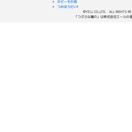
ホビーその他
つめほうだい!!
©YELL CO.,LTD. ALL RIGHTS R
「つぶらな瞳の」は株式会社エールの