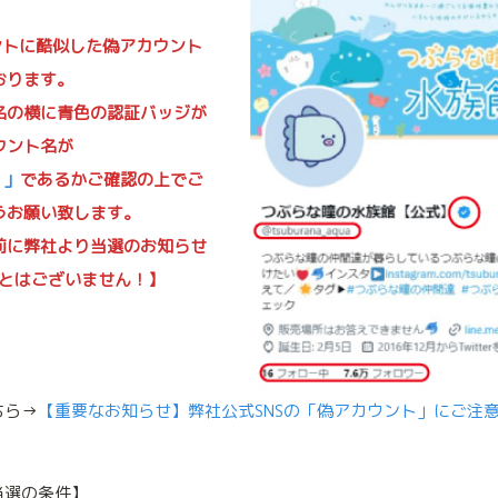
ウントに酷似した偽アカウント
おります。
名の横に青色の認証バッジが
ウント名が
a 」
であるかご確認の上でご
うお願い致します。
前に弊社より当選のお知らせ
ことはございません！】
ちら→
【重要なお知らせ】弊社公式SNSの「偽アカウント」にご注
当選の条件】