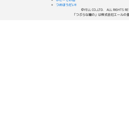
ホビーその他
つめほうだい!!
©YELL CO.,LTD. ALL RIGHTS R
「つぶらな瞳の」は株式会社エールの