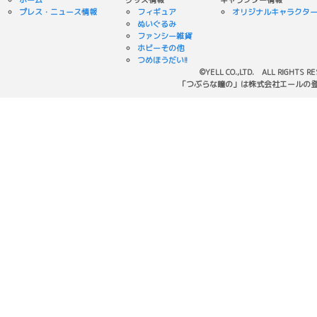
ホーム
グッズ情報
キャラクター情報
プレス・ニュース情報
フィギュア
オリジナルキャラクタ
ぬいぐるみ
ファンシー雑貨
ホビーその他
つめほうだい!!
©YELL CO.,LTD. ALL RIGHTS R
「つぶらな瞳の」は株式会社エールの