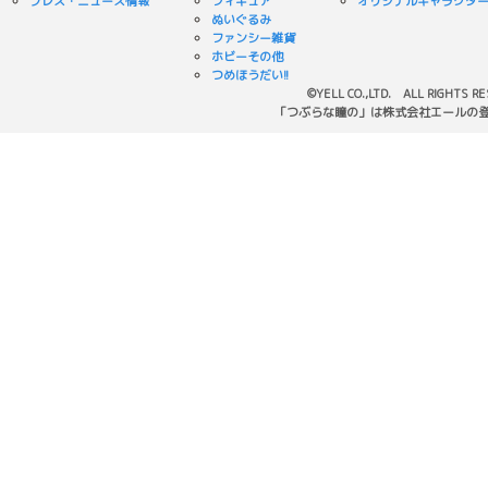
プレス・ニュース情報
フィギュア
オリジナルキャラクタ
ぬいぐるみ
ファンシー雑貨
ホビーその他
つめほうだい!!
©YELL CO.,LTD. ALL RIGHTS R
「つぶらな瞳の」は株式会社エールの