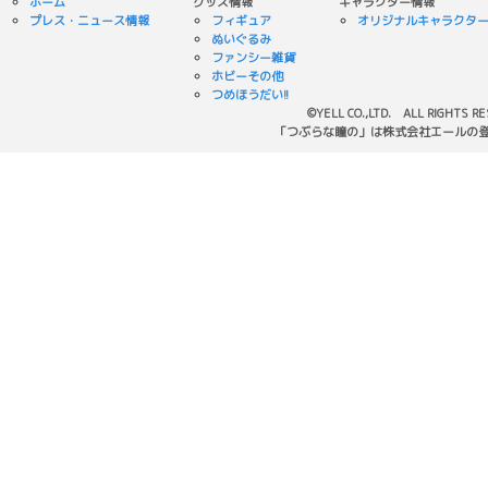
ホーム
グッズ情報
キャラクター情報
プレス・ニュース情報
フィギュア
オリジナルキャラクタ
ぬいぐるみ
ファンシー雑貨
ホビーその他
つめほうだい!!
©YELL CO.,LTD. ALL RIGHTS R
「つぶらな瞳の」は株式会社エールの