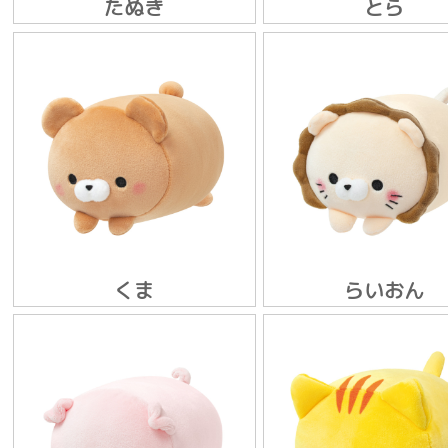
たぬき
とら
くま
らいおん