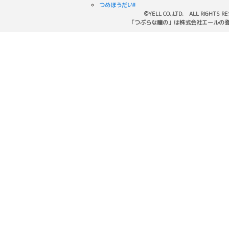
つめほうだい!!
©YELL CO.,LTD. ALL RIGHTS R
「つぶらな瞳の」は株式会社エールの