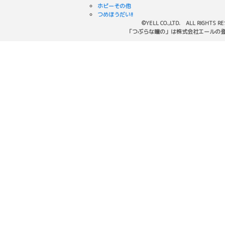
ホビーその他
つめほうだい!!
©YELL CO.,LTD. ALL RIGHTS R
「つぶらな瞳の」は株式会社エールの