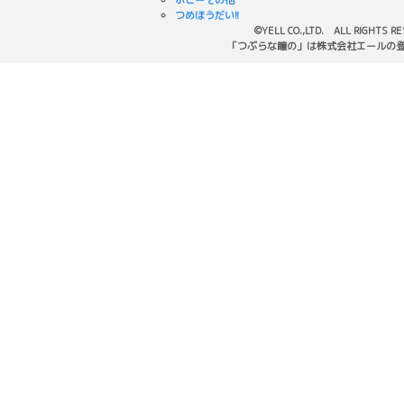
つめほうだい!!
©YELL CO.,LTD. ALL RIGHTS R
「つぶらな瞳の」は株式会社エールの