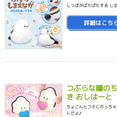
しっぽがぱたぱたする し
つぶらな瞳のち
き おしはーと
ちょこんとフチにのっちゃ
トだよ♪